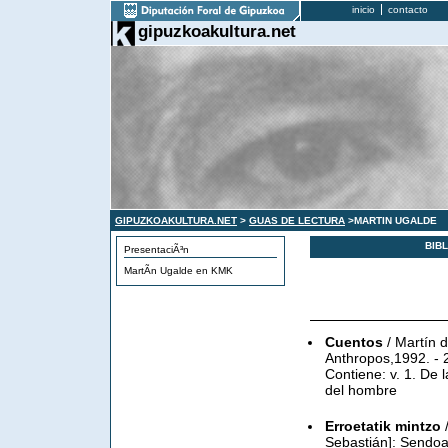
inicio
contacto
gipuzkoakultura.net
GIPUZKOAKULTURA.NET
>
GUAS DE LECTURA
>MARTIN UGALDE
BIB
PresentaciÃ³n
MartÃ­n Ugalde en KMK
Cuentos
/ Martín 
Anthropos,1992. - 2
Contiene: v. 1. De 
del hombre
Erroetatik mintzo
/
Sebastián]: Sendoa,