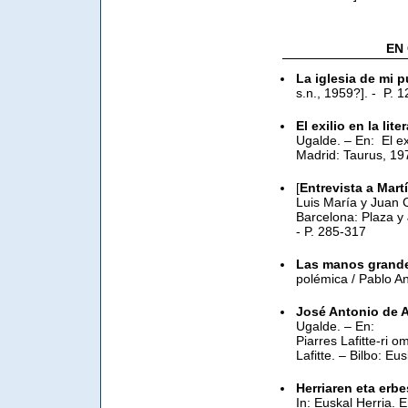
EN
La iglesia de mi 
s.n., 1959?]. - P. 
El exilio en la li
Ugalde. – En: El ex
Madrid: Taurus, 19
[
Entrevista a Mart
Luis María y Juan C
Barcelona: Plaza y
- P. 285-317
Las manos grande
polémica / Pablo An
José Antonio de A
Ugalde. – En:
Piarres Lafitte-ri 
Lafitte. – Bilbo: Eu
Herriaren eta erbe
In: Euskal Herria. E