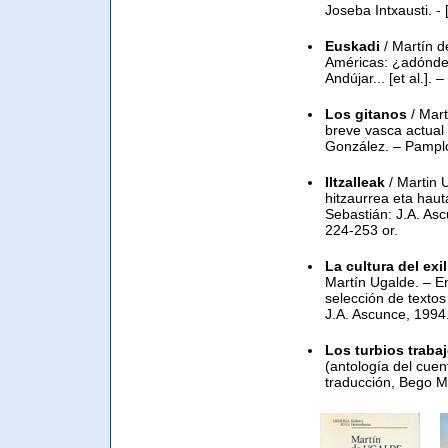
Joseba Intxausti. -
Euskadi
/ Martín d
Américas: ¿adónde 
Andújar... [et al.].
Los gitanos
/ Mart
breve vasca actual 
González. – Pamplo
Iltzalleak
/ Martin U
hitzaurrea eta hau
Sebastián: J.A. Asc
224-253 or.
La cultura del exi
Martín Ugalde. – En:
selección de texto
J.A. Ascunce, 1994.
Los turbios traba
(antología del cuen
traducción, Bego Mo