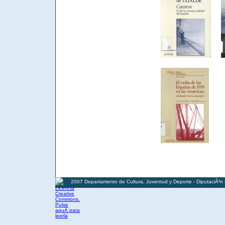
2007 Departamento de Cultura, Juventud y Deporte - DiputaciÃ³n